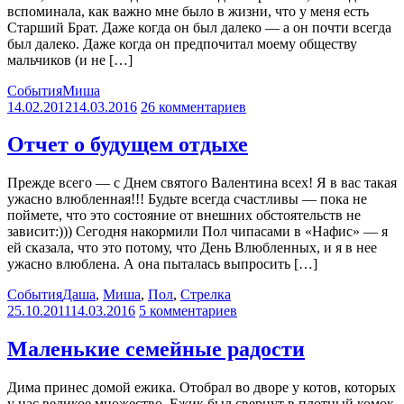
вспоминала, как важно мне было в жизни, что у меня есть
Старший Брат. Даже когда он был далеко — а он почти всегда
был далеко. Даже когда он предпочитал моему обществу
мальчиков (и не […]
События
Миша
14.02.2012
14.03.2016
26 комментариев
Отчет о будущем отдыхе
Прежде всего — с Днем святого Валентина всех! Я в вас такая
ужасно влюбленная!!! Будьте всегда счастливы — пока не
поймете, что это состояние от внешних обстоятельств не
зависит:))) Сегодня накормили Пол чипасами в «Нафис» — я
ей сказала, что это потому, что День Влюбленных, и я в нее
ужасно влюблена. А она пыталась выпросить […]
События
Даша
,
Миша
,
Пол
,
Стрелка
25.10.2011
14.03.2016
5 комментариев
Маленькие семейные радости
Дима принес домой ежика. Отобрал во дворе у котов, которых
у нас великое множество. Ежик был свернут в плотный комок