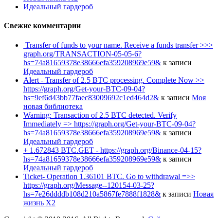
Идеальный гардероб
Свежие комментарии
️ Transfer of funds to your name. Receive a funds transfer >>>
graph.org/TRANSACTION-05-05-6?
hs=74a81659378e38666efa359208969e59&
к записи
Идеальный гардероб
Alert - Transfer of 2.5 BTC processing. Complete Now >>
https://graph.org/Get-your-BTC-09-04?
hs=9ef6d43bb77faec83009692c1ed464d2&
к записи
Моя
новая библиотека
Warning: Transaction of 2.5 BTC detected. Verify
Immediately => https://graph.org/Get-your-BTC-09-04?
hs=74a81659378e38666efa359208969e59&
к записи
Идеальный гардероб
+ 1.672843 BTC.GET - https://graph.org/Binance-04-15?
hs=74a81659378e38666efa359208969e59&
к записи
Идеальный гардероб
Ticket- Operation 1.36101 BTC. Go to withdrawal =>>
https://graph.org/Message--120154-03-25?
hs=7e26ddddb108d210a5867fe7888f1828&
к записи
Новая
жизнь Х2