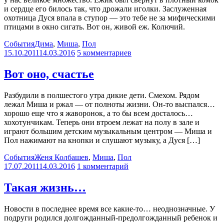
и сердце его билось так, что дрожали иголки. Заслуженная
охотница Дуся впала в ступор — это тебе не за мифическими
птицами в окно сигать. Вот он, живой еж. Колючий.
События
Дима
,
Миша
,
Пол
15.10.2011
14.03.2016
5 комментариев
Вот оно, счастье
Разбудили в полшестого утра дикие дети. Смехом. Рядом
лежал Миша и ржал — от полноты жизни. Он-то выспался…
хорошо еще что я жаворонок, а то бы всем досталось…
хохотунчикам. Теперь они втроем лежат на полу в зале и
играют большим детским музыкальным центром — Миша и
Пол нажимают на кнопки и слушают музыку, а Дуся […]
События
Женя Колбашев
,
Миша
,
Пол
17.07.2011
14.03.2016
1 комментарий
Такая жизнь…
Новости в последнее время все какие-то… неоднозначные. У
подруги родился долгожданный-предолгожданный ребенок и