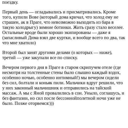
поездку.
Первый день — огладывались и присматривались. Кроме
того, купили Вове (который дома кричал, что холод ему не
страшен, ак в Праге, что невозможно выходить из бара в
такую холодрыгу) зимние ботинки. Жить сразу стало веселее.
Остальные вроде были хорошо экипированы — даже я
(запасливый Дима взял две куртки, и вообще всего по два, так
что мне хватило)
Второй был занят другими делами (о которых — ниже),
третий — уже закупали все по списку.
Вечером первого дня в Праге в старом скрипучем отеле (где
несмотря на толстенные стены было слышно каждый вздох,
особенно ночью, особенно интимный!) мы вечером сидели
без сил, болтали и коньяк пили. Мальчики вдруг решили, что
у них законный мальчишник и отправились на тайский
массаж. А мы с Яной провалились в сон. Уныло, соглашусь, и
без фантазии, но сил после бессоннойполетной ночи уже не
было. Позже оторвемся:)))