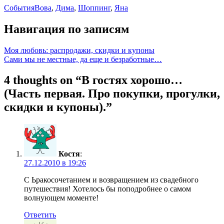
События
Вова
,
Дима
,
Шоппинг
,
Яна
Навигация по записям
Моя любовь: распродажи, скидки и купоны
Сами мы не местные, да еще и безработные…
4 thoughts on “
В гостях хорошо…
(Часть первая. Про покупки, прогулки,
скидки и купоны).
”
Костя
:
27.12.2010 в 19:26
С Ьракосочетанием и возвращением из свадебного
путешествия! Хотелось бы поподробнее о самом
волнующем моменте!
Ответить