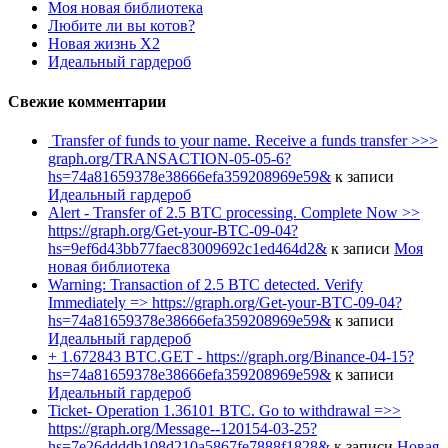
Моя новая библиотека
Любите ли вы котов?
Новая жизнь Х2
Идеальный гардероб
Свежие комментарии
️ Transfer of funds to your name. Receive a funds transfer >>>
graph.org/TRANSACTION-05-05-6?
hs=74a81659378e38666efa359208969e59&
к записи
Идеальный гардероб
Alert - Transfer of 2.5 BTC processing. Complete Now >>
https://graph.org/Get-your-BTC-09-04?
hs=9ef6d43bb77faec83009692c1ed464d2&
к записи
Моя
новая библиотека
Warning: Transaction of 2.5 BTC detected. Verify
Immediately => https://graph.org/Get-your-BTC-09-04?
hs=74a81659378e38666efa359208969e59&
к записи
Идеальный гардероб
+ 1.672843 BTC.GET - https://graph.org/Binance-04-15?
hs=74a81659378e38666efa359208969e59&
к записи
Идеальный гардероб
Ticket- Operation 1.36101 BTC. Go to withdrawal =>>
https://graph.org/Message--120154-03-25?
hs=7e26ddddb108d210a5867fe7888f1828&
к записи
Новая