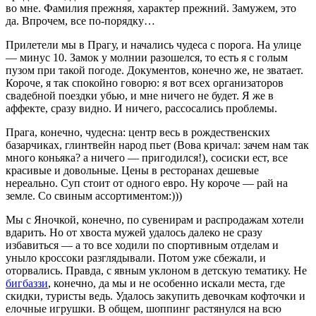
во мне. Фамилия прежняя, характер прежний. Замужем, это
да. Впрочем, все по-порядку…
Прилетели мы в Прагу, и начались чудеса с порога. На улице
— минус 10. Замок у молнии разошелся, то есть я с голым
пузом при такой погоде. Документов, конечно же, не зватает.
Короче, я так спокойно говорю: я вот всех организаторов
свадебной поездки убью, и мне ничего не будет. Я же в
аффекте, сразу видно. И ничего, рассосались проблемы.
Прага, конечно, чудесна: центр весь в рождественских
базарчиках, глинтвейн народ пьет (Вова кричал: зачем нам так
много коньяка? а ничего — пригодился!), сосиски ест, все
красивые и довольные. Цены в ресторанах дешевые
нереально. Суп стоит от одного евро. Ну короче — рай на
земле. Со свиным ассортиментом:)))
Мы с Яночкой, конечно, по сувенирам и распродажам хотели
вдарить. Но от хвоста мужей удалось далеко не сразу
избавиться — а то все ходили по спортивным отделам и
уныло кроссоки разглядывали. Потом уже сбежали, и
оторвались. Правда, с явным уклоном в детскую тематику. Не
бигбаззи
, конечно, да мы и не особенно искали места, где
скидки, туристы ведь. Удалось закупить девочкам кофточки и
елочные игрушки. В общем, шоппинг растянулся на всю