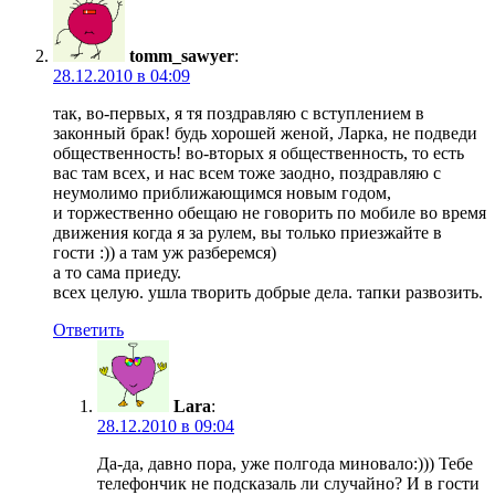
tomm_sawyer
:
28.12.2010 в 04:09
так, во-первых, я тя поздравляю с вступлением в
законный брак! будь хорошей женой, Ларка, не подведи
общественность! во-вторых я общественность, то есть
вас там всех, и нас всем тоже заодно, поздравляю с
неумолимо приближающимся новым годом,
и торжественно обещаю не говорить по мобиле во время
движения когда я за рулем, вы только приезжайте в
гости :)) а там уж разберемся)
а то сама приеду.
всех целую. ушла творить добрые дела. тапки развозить.
Ответить
Lara
:
28.12.2010 в 09:04
Да-да, давно пора, уже полгода миновало:))) Тебе
телефончик не подсказаль ли случайно? И в гости